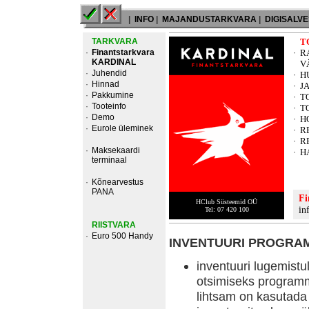
|
INFO
|
MAJANDUSTARKVARA
|
DIGISALV
TARKVARA
T
·
Finantstarkvara
·
R
KARDINAL
V
·
Juhendid
·
H
·
Hinnad
·
J
·
Pakkumine
·
T
·
Tooteinfo
·
T
·
Demo
·
H
·
Eurole üleminek
·
R
·
R
·
Maksekaardi
·
H
terminaal
·
Kõnearvestus
PANA
Fi
HClub Süsteemid OÜ
in
Tel: 07 420 100
RIISTVARA
·
Euro 500 Handy
INVENTUURI PROGRA
inventuuri lugemistu
otsimiseks programm
lihtsam on kasutada 