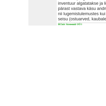
inventuur algatatakse ja 
pärast vastava käsu andmi
nii lugemistulemustes ku
seisu (ostuarved, kaubal
HClub Süsteemid OÜ©