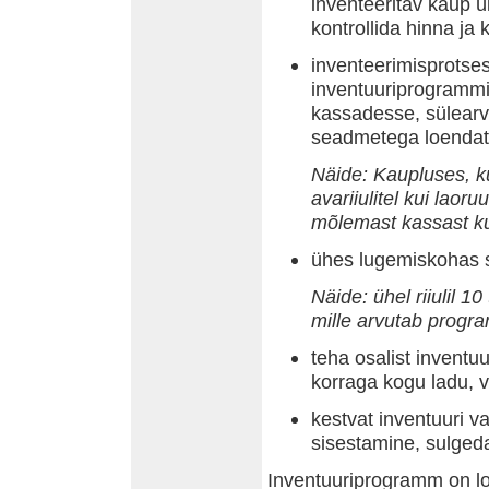
inventeeritav kaup 
kontrollida hinna ja
inventeerimisprotse
inventuuriprogrammi
kassadesse, sülearvu
seadmetega loendat
Näide: Kaupluses, k
avariiulitel kui lao
mõlemast kassast kui
ühes lugemiskohas 
Näide: ühel riiulil 10
mille arvutab progr
teha osalist inventu
korraga kogu ladu, v
kestvat inventuuri v
sisestamine, sulgeda
Inventuuriprogramm on l